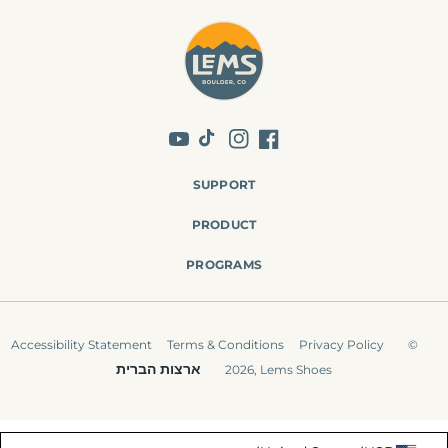
YouTube
TikTok
Instagram
Facebook
SUPPORT
PRODUCT
PROGRAMS
Accessibility Statement
Terms & Conditions
Privacy Policy
©
ארצות הברית
2026,
Lems Shoes