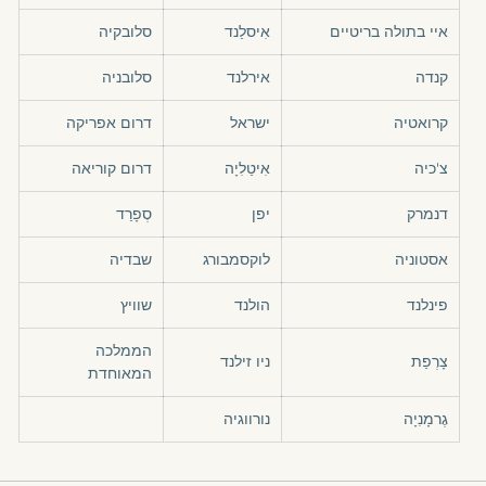
איי בתולה בריטיים
אִיסלַנד
סלובקיה
קנדה
אירלנד
סלובניה
קרואטיה
ישראל
דרום אפריקה
צ'כיה
אִיטַלִיָה
דרום קוריאה
דנמרק
יפן
סְפָרַד
אסטוניה
לוקסמבורג
שבדיה
פינלנד
הולנד
שוויץ
הממלכה
צָרְפַת
ניו זילנד
המאוחדת
גֶרמָנִיָה
נורווגיה