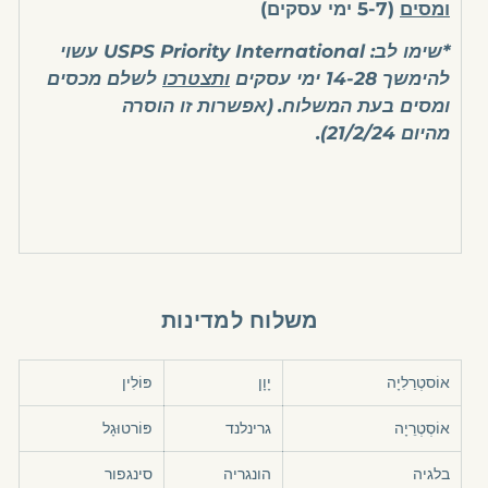
ומסים
(5-7 ימי עסקים)
*שימו לב: USPS Priority International עשוי
להימשך 14-28 ימי עסקים
ותצטרכו
לשלם מכסים
ומסים בעת המשלוח.
(אפשרות זו הוסרה
מהיום
21/2/24).
משלוח למדינות
אוֹסטְרַלִיָה
יָוָן
פּוֹלִין
אוֹסְטְרֵיָה
גרינלנד
פּוֹרטוּגָל
בלגיה
הונגריה
סינגפור