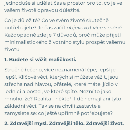
jednoduše si udělat čas a prostor pro to, co je ve
vašem životě opravdu důležité.
Co je důležité? Co ve svém životě skutečně
potřebujete? Je čas začít
objevovat více s méně
.
Každopádně zde je 7 důvodů, proč může přijetí
minimalistického životního stylu prospět vašemu
životu:
1. Budete si vážit maličkostí.
Stručně řečeno, více neznamená lépe; lepší je
lepší. Klíčové věci, kterých si můžete vážit, jsou
střecha nad hlavou, přátelé, které máte, jídlo v
lednici a postel, ve které spíte. Nezní to jako
mnoho, že? Realita - někteří lidé nemají ani tyto
základní věci. Tak se na chvíli zastavte a
zamyslete se: co ještě upřímně potřebujete?
2. Zdravější mysl. Zdravější tělo. Zdravější život.