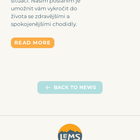
situaci. Naším posláním je
umožnit vám vykročit do
života se zdravějšími a
spokojenějšími chodidly.
READ MORE
BACK TO NEWS