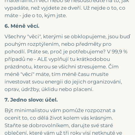
materiálních věcí nebo se nesoustřeďte na to, jak
vypadáte, než vyjdete ze dveří. Už nejde o to, co
máte - jde o to, kým jste.
6. Méně věcí.
Všechny "věci", kterými se obklopujeme, jsou buď
pouhým rozptýlením, nebo předměty pro
pohodlí. Ptáte se, proč je potřebujeme? V 99,9 %
případů ne - ALE vyplňují tu krátkodobou
prázdnotu, kterou se všichni stresujeme. Čím
méně "věcí" máte, tím méně času musíte
investovat svou energii do jejich organizování,
oprav, údržby, úklidu nebo placení.
7. Jedno slovo: účel.
Být minimalistou vám pomůže rozpoznat a
ocenit to, co dělá život kolem vás krásným.
Staňte se dobrovolníkem, darujte své staré
oblečení, které vám už tři roky visí netknuté ve