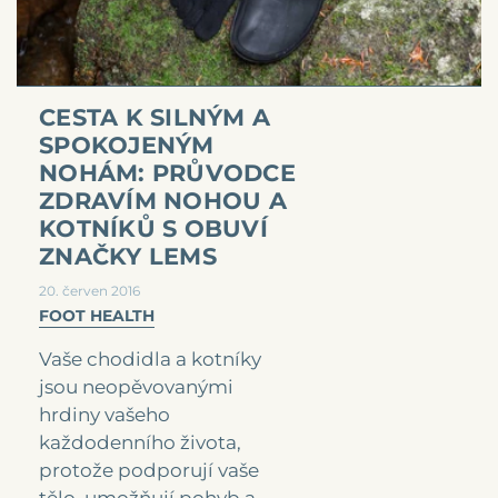
CESTA K SILNÝM A
SPOKOJENÝM
NOHÁM: PRŮVODCE
ZDRAVÍM NOHOU A
KOTNÍKŮ S OBUVÍ
ZNAČKY LEMS
20. červen 2016
FOOT HEALTH
Vaše chodidla a kotníky
jsou neopěvovanými
hrdiny vašeho
každodenního života,
protože podporují vaše