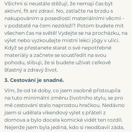
Všichni si neustále stěžují, že nemají čas být
aktivní, fit ani zdraví. No, zatlačte na brzdu s
nakupováním a posedlostí materiálními věcmi -
v podstatě na čem
nezáleží
? Potom budete mít
všechen čas na světě! Vydejte se na procházku, na
výlet nebo vyzkoušejte místní lekci jógy v ulici.
Když se přestanete starat o své nepotřebné
materiály a začnete se soustředit na svou
pohodu, slibuji, že si budete užívat celkově
šťastný a zdravý život.
3. Cestování je snadné.
Vím, že od té doby, co jsem osobně přistoupila
na tuto minimální změnu životního stylu, se pro
mě cestování stalo naprostou hračkou. Nedávno
jsem si udělala víkendový výlet s přáteli z
domova a bylo docela komické vidět ten rozdíl.
Nejenže jsem byla jediná, kdo si neodbavil záda,